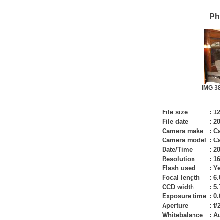
Ph
IMG 38
File size
:
12
File date
:
20
Camera make
:
C
Camera model
:
C
Date/Time
:
20
Resolution
:
16
Flash used
:
Ye
Focal length
:
6
CCD width
:
5
Exposure time
:
0.
Aperture
:
f/
Whitebalance
:
A