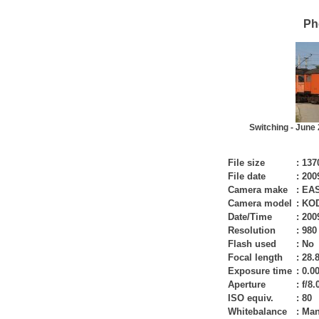
Ph
Switching - June
File size
:
137
File date
:
200
Camera make
:
EA
Camera model
:
KOD
Date/Time
:
200
Resolution
:
980
Flash used
:
No
Focal length
:
28.
Exposure time
:
0.00
Aperture
:
f/8.
ISO equiv.
:
80
Whitebalance
:
Man