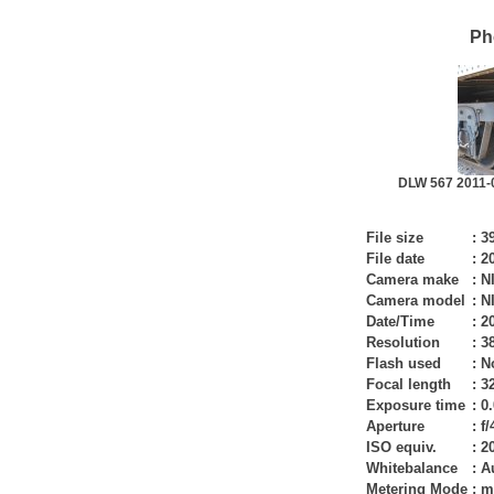
Ph
DLW 567 2011-05
File size
:
3
File date
:
20
Camera make
:
N
Camera model
:
N
Date/Time
:
20
Resolution
:
3
Flash used
:
N
Focal length
:
3
Exposure time
:
0.
Aperture
:
f/
ISO equiv.
:
2
Whitebalance
:
A
Metering Mode
:
m