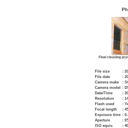
Ph
Final cleaning pry
File size
:
2
File date
:
20
Camera make
:
S
Camera model
:
D
Date/Time
:
20
Resolution
:
1
Flash used
:
Y
Focal length
:
4
Exposure time
:
0.
Aperture
:
f/
ISO equiv.
:
4