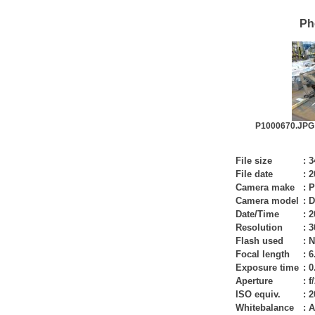
Ph
P1000670.JPG 
File size
:
3
File date
:
2
Camera make
:
P
Camera model
:
D
Date/Time
:
2
Resolution
:
3
Flash used
:
N
Focal length
:
6
Exposure time
:
0
Aperture
:
f
ISO equiv.
:
2
Whitebalance
:
A