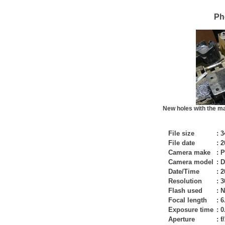
Ph
New holes with the ma
File size
:
3
File date
:
2
Camera make
:
P
Camera model
:
D
Date/Time
:
2
Resolution
:
3
Flash used
:
N
Focal length
:
6
Exposure time
:
0
Aperture
:
f