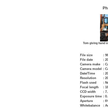
Ph
Tom giving hand si
File size
:
9
File date
:
20
Camera make
:
C
Camera model
:
C
Date/Time
:
20
Resolution
:
2
Flash used
:
N
Focal length
:
1
CCD width
:
7
Exposure time
:
0.
Aperture
:
f/
Whitebalance
:
A