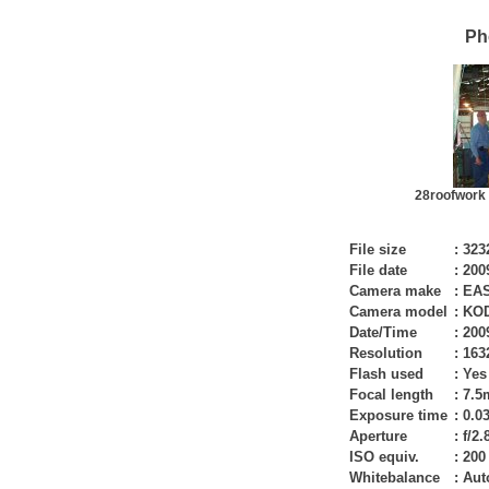
Ph
28roofwork 
File size
:
323
File date
:
200
Camera make
:
EA
Camera model
:
KOD
Date/Time
:
200
Resolution
:
163
Flash used
:
Yes
Focal length
:
7.5
Exposure time
:
0.03
Aperture
:
f/2.
ISO equiv.
:
200
Whitebalance
:
Aut