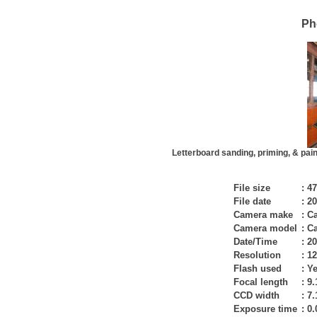
Ph
Letterboard sanding, priming, & pai
File size
:
47
File date
:
20
Camera make
:
C
Camera model
:
C
Date/Time
:
20
Resolution
:
12
Flash used
:
Ye
Focal length
:
9
CCD width
:
7
Exposure time
:
0.