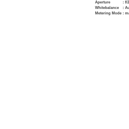
Aperture
:
f/
Whitebalance
:
A
Metering Mode
:
ma