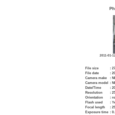
Ph
2011-01-12 
File size
:
2
File date
:
20
Camera make
:
N
Camera model
:
N
Date/Time
:
20
Resolution
:
2
Orientation
:
ro
Flash used
:
Ye
Focal length
:
2
Exposure time
:
0.