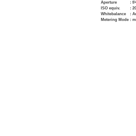
Aperture
:
f/
ISO equiv.
:
2
Whitebalance
:
A
Metering Mode
:
m