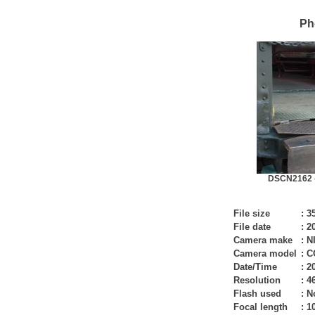
Ph
DSCN2162 -
File size
:
3
File date
:
20
Camera make
:
N
Camera model
:
C
Date/Time
:
20
Resolution
:
4
Flash used
:
N
Focal length
:
1