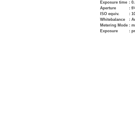
Exposure time
:
0.
Aperture
:
f/
ISO equiv.
:
1
Whitebalance
:
A
Metering Mode
:
m
Exposure
:
p