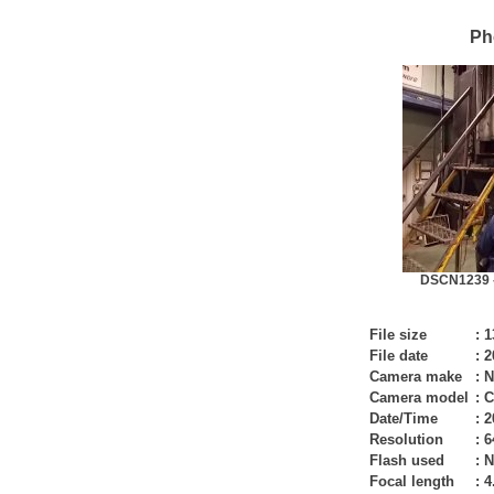
Ph
DSCN1239 -
File size
:
1
File date
:
2
Camera make
:
N
Camera model
:
C
Date/Time
:
2
Resolution
:
6
Flash used
:
N
Focal length
:
4