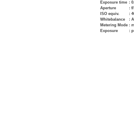
Exposure time
:
0
Aperture
:
f
ISO equiv.
:
4
Whitebalance
:
A
Metering Mode
:
m
Exposure
:
p