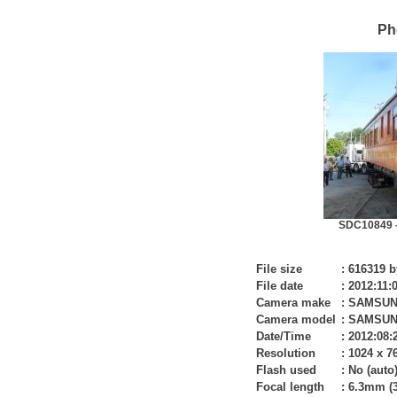
Ph
SDC10849 -
File size
:
616319 b
File date
:
2012:11:
Camera make
:
SAMSU
Camera model
:
SAMSUNG
Date/Time
:
2012:08:
Resolution
:
1024 x 7
Flash used
:
No (auto
Focal length
:
6.3mm (