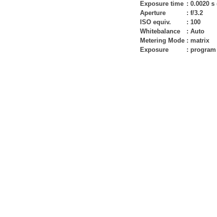
Exposure time
:
0.0020 s 
Aperture
:
f/3.2
ISO equiv.
:
100
Whitebalance
:
Auto
Metering Mode
:
matrix
Exposure
:
program 