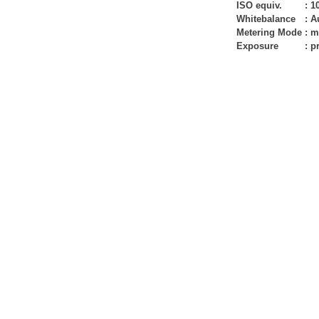
ISO equiv.
:
1
Whitebalance
:
A
Metering Mode
:
m
Exposure
:
p