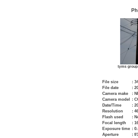
Ph
tyms group
File size
:
3
File date
:
20
Camera make
:
N
Camera model
:
C
Date/Time
:
20
Resolution
:
4
Flash used
:
No
Focal length
:
1
Exposure time
:
0.
Aperture
:
f/