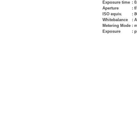
Exposure time
:
0
Aperture
:
f
ISO equiv.
:
8
Whitebalance
:
A
Metering Mode
:
m
Exposure
:
p