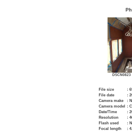
Ph
DSCN0823 -
File size
:
6
File date
:
2
Camera make
:
N
Camera model
:
C
Date/Time
:
2
Resolution
:
4
Flash used
:
N
Focal length
:
4