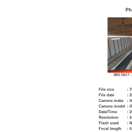
Ph
IMG 5817 -
File size
:
7
File date
:
2
Camera make
:
A
Camera model
:
i
Date/Time
:
2
Resolution
:
1
Flash used
:
N
Focal length
:
4