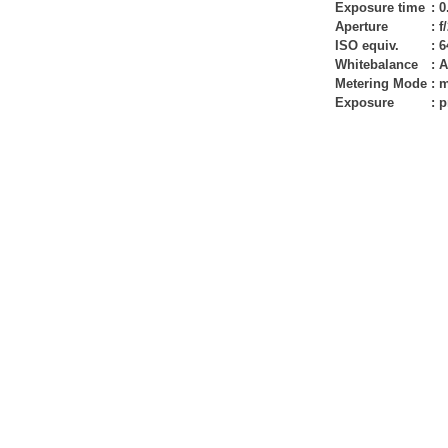
Exposure time
:
0
Aperture
:
f
ISO equiv.
:
6
Whitebalance
:
A
Metering Mode
:
m
Exposure
:
p