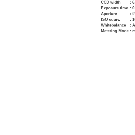
CCD width
:
6
Exposure time
:
0
Aperture
:
f
ISO equiv.
:
1
Whitebalance
:
A
Metering Mode
:
m