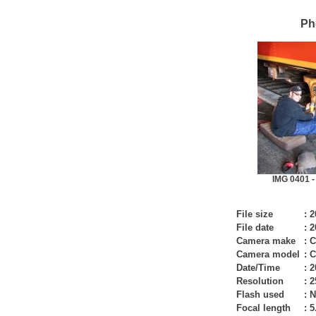
Ph
IMG 0401 -
File size
:
2
File date
:
2
Camera make
:
C
Camera model
:
C
Date/Time
:
2
Resolution
:
2
Flash used
:
N
Focal length
:
5