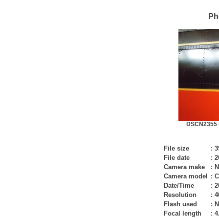
Ph
DSCN2355 -
File size
:
3
File date
:
2
Camera make
:
N
Camera model
:
C
Date/Time
:
2
Resolution
:
4
Flash used
:
N
Focal length
:
4