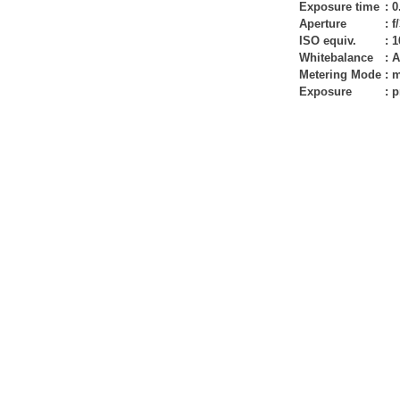
Exposure time
:
0
Aperture
:
f
ISO equiv.
:
1
Whitebalance
:
A
Metering Mode
:
m
Exposure
:
p