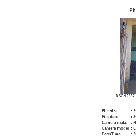
Ph
DSCN2337 -
File size
:
3
File date
:
2
Camera make
:
N
Camera model
:
C
Date/Time
:
2