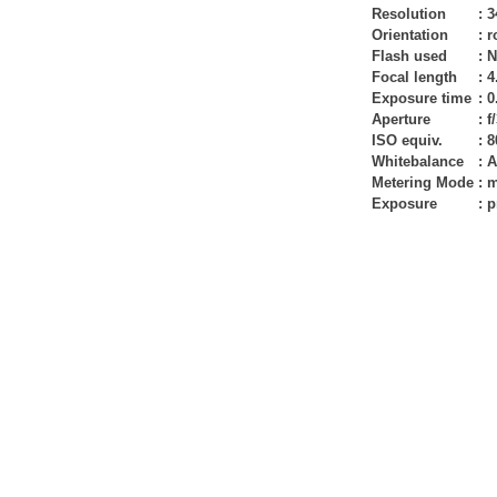
Resolution
:
3
Orientation
:
r
Flash used
:
N
Focal length
:
4
Exposure time
:
0
Aperture
:
f
ISO equiv.
:
8
Whitebalance
:
A
Metering Mode
:
m
Exposure
:
p