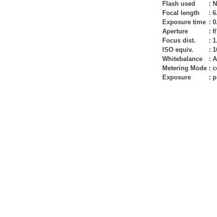
Flash used
:
N
Focal length
:
6
Exposure time
:
0
Aperture
:
f
Focus dist.
:
1
ISO equiv.
:
1
Whitebalance
:
A
Metering Mode
:
c
Exposure
:
p