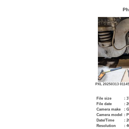
Ph
PXL 20250313 01145
File size
:
3
File date
:
2
Camera make
:
G
Camera model
:
P
Date/Time
:
2
Resolution
:
4