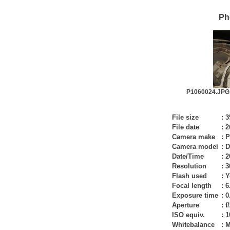
Ph
P1060024.JPG 
File size
:
3
File date
:
2
Camera make
:
P
Camera model
:
D
Date/Time
:
2
Resolution
:
3
Flash used
:
Y
Focal length
:
6
Exposure time
:
0
Aperture
:
f
ISO equiv.
:
1
Whitebalance
:
M